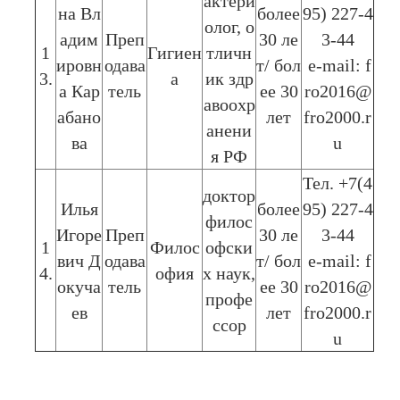
актери
на Вл
более
95) 227-4
олог, о
адим
Преп
30 ле
3-44
1
Гигиен
тличн
ировн
одава
т/ бол
e-mail: f
3.
а
ик здр
а Кар
тель
ее 30
ro2016@
авоохр
абано
лет
fro2000.r
анени
ва
u
я РФ
Тел. +7(4
доктор
Илья
более
95) 227-4
филос
Игоре
Преп
30 ле
3-44
1
Филос
офски
вич Д
одава
т/ бол
e-mail: f
4.
офия
х наук,
окуча
тель
ее 30
ro2016@
профе
ев
лет
fro2000.r
ссор
u