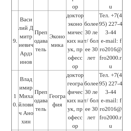
ор
u
доктор
Тел. +7(4
Васи
эконо
более
95) 227-4
лий Д
Преп
мичес
30 ле
3-44
митр
Эконо
9.
одава
ких на
т/ бол
e-mail: f
иевич
мика
тель
ук, пр
ее 30
ro2016@
Ардз
офесс
лет
fro2000.r
инов
ор
u
доктор
Тел. +7(4
Влад
геогра
более
95) 227-4
имир
Преп
фичес
30 ле
3-44
1
Миха
Геогра
одава
ких на
т/ бол
e-mail: f
0.
йлови
фия
тель
ук, пр
ее 30
ro2016@
ч Ано
офесс
лет
fro2000.r
хин
ор
u