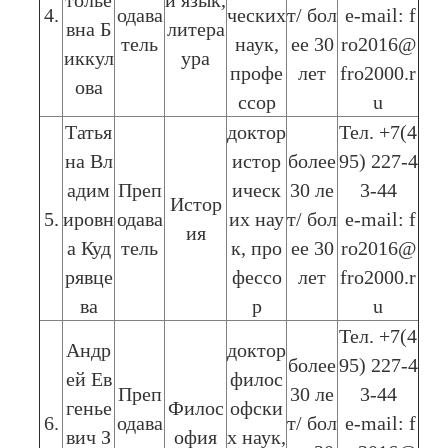
толье
й язык,
4.
одава
ческих
т/ бол
e-mail: f
вна Б
литера
тель
наук,
ее 30
ro2016@
иккул
ура
профе
лет
fro2000.r
ова
ссор
u
Татья
доктор
Тел. +7(4
на Вл
истор
более
95) 227-4
адим
Преп
ическ
30 ле
3-44
Истор
5.
ировн
одава
их нау
т/ бол
e-mail: f
ия
а Куд
тель
к, про
ее 30
ro2016@
рявце
фессо
лет
fro2000.r
ва
р
u
Тел. +7(4
Андр
доктор
более
95) 227-4
ей Ев
филос
Преп
30 ле
3-44
генье
Филос
офски
6.
одава
т/ бол
e-mail: f
вич З
офия
х наук,