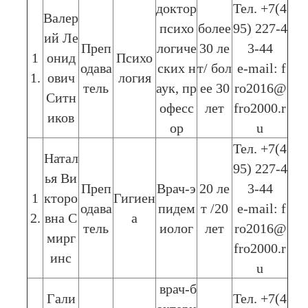
доктор
Тел. +7(4
Валер
психо
более
95) 227-4
ий Ле
Преп
логиче
30 ле
3-44
1
онид
Психо
одава
ских н
т/ бол
e-mail: f
1.
ович
логия
тель
аук, пр
ее 30
ro2016@
Ситн
офесс
лет
fro2000.r
иков
ор
u
Тел. +7(4
Натал
95) 227-4
ья Ви
Преп
Врач-э
20 ле
3-44
1
кторо
Гигиен
одава
пидем
т /20
e-mail: f
2.
вна С
а
тель
иолог
лет
ro2016@
мирг
fro2000.r
инс
u
врач-б
Гали
Тел. +7(4