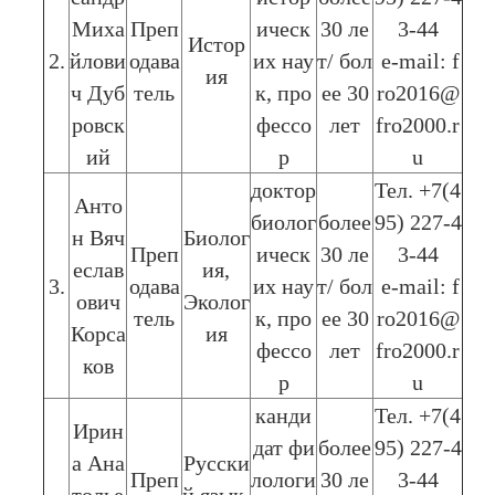
Миха
Преп
ическ
30 ле
3-44
Истор
2.
йлови
одава
их нау
т/ бол
e-mail: f
ия
ч Дуб
тель
к, про
ее 30
ro2016@
ровск
фессо
лет
fro2000.r
ий
р
u
доктор
Тел. +7(4
Анто
биолог
более
95) 227-4
н Вяч
Биолог
Преп
ическ
30 ле
3-44
еслав
ия,
3.
одава
их нау
т/ бол
e-mail: f
ович
Эколог
тель
к, про
ее 30
ro2016@
Корса
ия
фессо
лет
fro2000.r
ков
р
u
канди
Тел. +7(4
Ирин
дат фи
более
95) 227-4
а Ана
Русски
Преп
лологи
30 ле
3-44