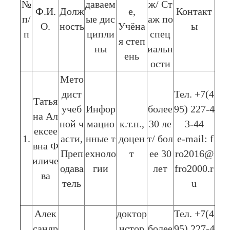
№
даваем
ж/ Ст
Ф.И.
Долж
е,
Контакт
п/
ые дис
аж по
О.
ность
Учёна
ы
п
ципли
спец
я степ
ны
иальн
ень
ости
Мето
дист
Тел. +7(4
Татья
учеб
Инфор
более
95) 227-4
на Ал
ной ч
мацио
к.т.н.,
30 ле
3-44
ексее
1.
асти,
нные т
доцен
т/ бол
e-mail: f
вна Ф
Преп
ехноло
т
ее 30
ro2016@
иличе
одава
гии
лет
fro2000.r
ва
тель
u
Алек
доктор
Тел. +7(4
сандр
истор
более
95) 227-4