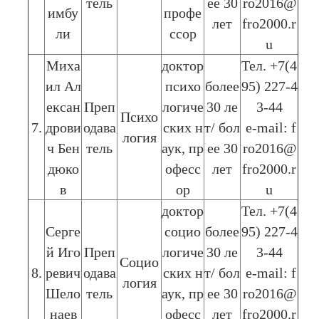
тель
ее 30
ro2016@
имбу
профе
лет
fro2000.r
ли
ссор
u
Миха
доктор
Тел. +7(4
ил Ал
психо
более
95) 227-4
ексан
Преп
логиче
30 ле
3-44
Психо
7.
дрови
одава
ских н
т/ бол
e-mail: f
логия
ч Бен
тель
аук, пр
ее 30
ro2016@
дюко
офесс
лет
fro2000.r
в
ор
u
доктор
Тел. +7(4
Серге
социо
более
95) 227-4
й Иго
Преп
логиче
30 ле
3-44
Социо
8.
ревич
одава
ских н
т/ бол
e-mail: f
логия
Шело
тель
аук, пр
ее 30
ro2016@
наев
офесс
лет
fro2000.r